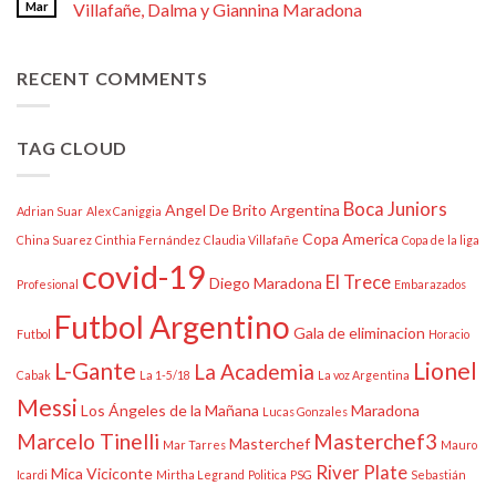
Mar
Villafañe, Dalma y Giannina Maradona
RECENT COMMENTS
TAG CLOUD
Boca Juniors
Angel De Brito
Argentina
Adrian Suar
Alex Caniggia
Copa America
China Suarez
Cinthia Fernández
Claudia Villafañe
Copa de la liga
covid-19
El Trece
Diego Maradona
Profesional
Embarazados
Futbol Argentino
Gala de eliminacion
Futbol
Horacio
L-Gante
Lionel
La Academia
Cabak
La 1-5/18
La voz Argentina
Messi
Los Ángeles de la Mañana
Maradona
Lucas Gonzales
Marcelo Tinelli
Masterchef3
Masterchef
Mar Tarres
Mauro
River Plate
Mica Viciconte
Icardi
Mirtha Legrand
Politica
PSG
Sebastián