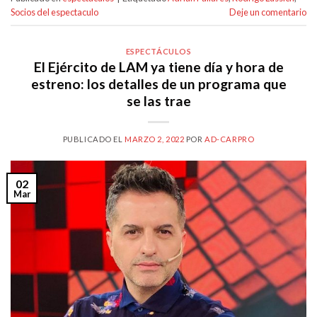
Socios del espectaculo
Deje un comentario
ESPECTÁCULOS
El Ejército de LAM ya tiene día y hora de
estreno: los detalles de un programa que
se las trae
PUBLICADO EL
MARZO 2, 2022
POR
AD-CARPRO
02
Mar