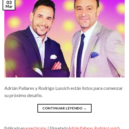
03
Mar
Adrián Pallares y Rodrigo Lussich están listos para comenzar
su próximo desafío.
CONTINUAR LEYENDO
→
Publicado en
espectáculos
|
Etiquetado
Adrián Pallares
,
Rodrigo Lussich
,