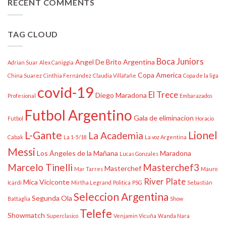
RECENT COMMENTS
TAG CLOUD
Boca Juniors
Angel De Brito
Argentina
Adrian Suar
Alex Caniggia
Copa America
China Suarez
Cinthia Fernández
Claudia Villafañe
Copa de la liga
covid-19
El Trece
Diego Maradona
Profesional
Embarazados
Futbol Argentino
Gala de eliminacion
Futbol
Horacio
L-Gante
Lionel
La Academia
Cabak
La 1-5/18
La voz Argentina
Messi
Los Ángeles de la Mañana
Maradona
Lucas Gonzales
Marcelo Tinelli
Masterchef3
Masterchef
Mar Tarres
Mauro
River Plate
Mica Viciconte
Icardi
Mirtha Legrand
Politica
PSG
Sebastián
Seleccion Argentina
Segunda Ola
Battaglia
Show
Telefe
Showmatch
Superclasico
Venjamin Vicuña
Wanda Nara