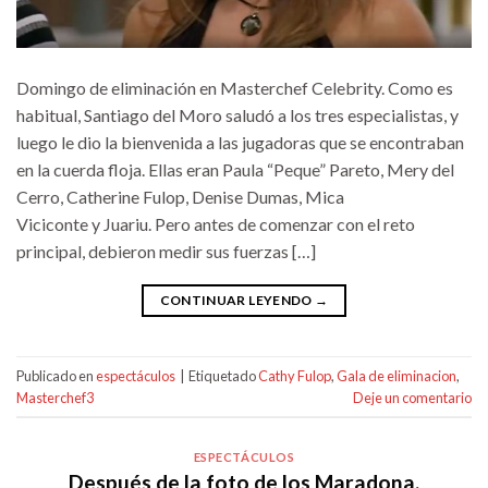
Domingo de eliminación en Masterchef Celebrity. Como es
habitual, Santiago del Moro saludó a los tres especialistas, y
luego le dio la bienvenida a las jugadoras que se encontraban
en la cuerda floja. Ellas eran Paula “Peque” Pareto, Mery del
Cerro, Catherine Fulop, Denise Dumas, Mica
Viciconte y Juariu. Pero antes de comenzar con el reto
principal, debieron medir sus fuerzas […]
CONTINUAR LEYENDO
→
Publicado en
espectáculos
|
Etiquetado
Cathy Fulop
,
Gala de eliminacion
,
Masterchef3
Deje un comentario
ESPECTÁCULOS
Después de la foto de los Maradona,