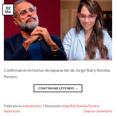
02
Mar
Confirmaron el motivo de separación de Jorge Rial y Romina
Pereiro.
CONTINUAR LEYENDO
→
Publicado en
espectáculos
|
Etiquetado
Jorge Rial
,
Romina Pereiro
,
Separacion
Deje un comentario