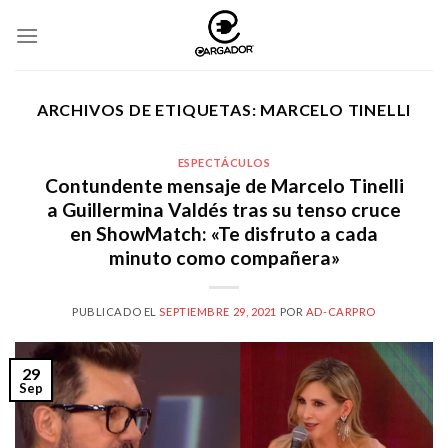
Skip
to
content
ARCHIVOS DE ETIQUETAS:
MARCELO TINELLI
ESPECTÁCULOS
Contundente mensaje de Marcelo Tinelli
a Guillermina Valdés tras su tenso cruce
en ShowMatch: «Te disfruto a cada
minuto como compañera»
PUBLICADO EL
SEPTIEMBRE 29, 2021
POR
AD-CARPRO
29
Sep