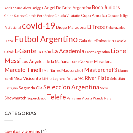
Boca Juniors
Angel De Brito
Argentina
Adrian Suar
Alex Caniggia
Copa America
China Suarez
Cinthia Fernández
Claudia Villafañe
Copa de la liga
covid-19
El Trece
Diego Maradona
Profesional
Embarazados
Futbol Argentino
Gala de eliminacion
Futbol
Horacio
L-Gante
Lionel
La Academia
Cabak
La 1-5/18
La voz Argentina
Messi
Los Ángeles de la Mañana
Maradona
Lucas Gonzales
Marcelo Tinelli
Masterchef3
Masterchef
Mar Tarres
Mauro
River Plate
Mica Viciconte
Icardi
Mirtha Legrand
Politica
PSG
Sebastián
Seleccion Argentina
Segunda Ola
Battaglia
Show
Telefe
Showmatch
Superclasico
Venjamin Vicuña
Wanda Nara
CATEGORÍAS
cuentos y poesías
(1)