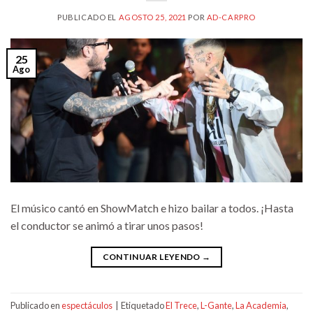
PUBLICADO EL
AGOSTO 25, 2021
POR
AD-CARPRO
25
Ago
El músico cantó en ShowMatch e hizo bailar a todos. ¡Hasta
el conductor se animó a tirar unos pasos!
CONTINUAR LEYENDO
→
Publicado en
espectáculos
|
Etiquetado
El Trece
,
L-Gante
,
La Academia
,