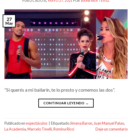
PUBLICADO EL
MAYO 27, 2021
POR
BÁRBARA TEVEZ
27
May
“Si querés a mi bailarín, te lo presto y comemos las dos”.
CONTINUAR LEYENDO
→
Publicado en
espectáculos
|
Etiquetado
Jimena Baron
,
Juan Manuel Palao
,
La Academia
,
Marcelo Tinelli
,
Romina Ricci
Deje un comentario