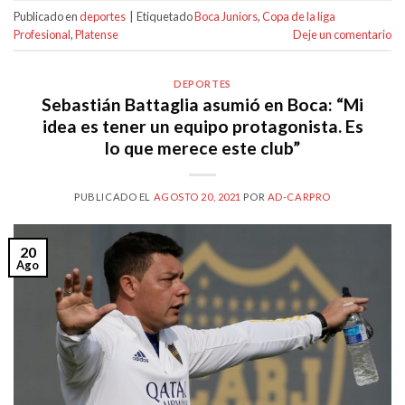
Publicado en
deportes
|
Etiquetado
Boca Juniors
,
Copa de la liga
Profesional
,
Platense
Deje un comentario
DEPORTES
Sebastián Battaglia asumió en Boca: “Mi
idea es tener un equipo protagonista. Es
lo que merece este club”
PUBLICADO EL
AGOSTO 20, 2021
POR
AD-CARPRO
20
Ago