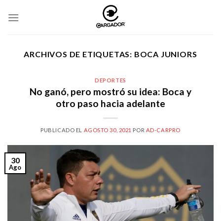
Skip
to
content
ARCHIVOS DE ETIQUETAS:
BOCA JUNIORS
DEPORTES
No ganó, pero mostró su idea: Boca y
otro paso hacia adelante
PUBLICADO EL
AGOSTO 30, 2021
POR
AD-CARPRO
30
Ago