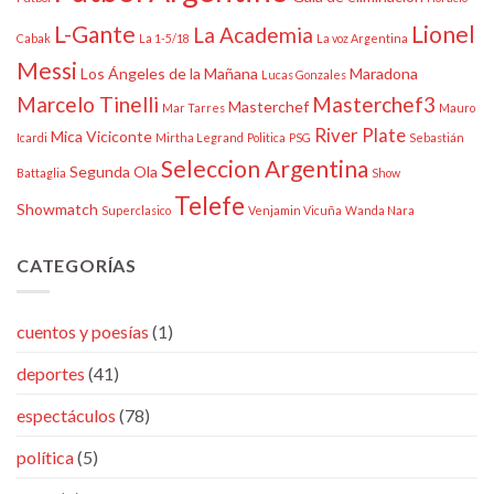
L-Gante
Lionel
La Academia
Cabak
La 1-5/18
La voz Argentina
Messi
Los Ángeles de la Mañana
Maradona
Lucas Gonzales
Marcelo Tinelli
Masterchef3
Masterchef
Mar Tarres
Mauro
River Plate
Mica Viciconte
Icardi
Mirtha Legrand
Politica
PSG
Sebastián
Seleccion Argentina
Segunda Ola
Battaglia
Show
Telefe
Showmatch
Superclasico
Venjamin Vicuña
Wanda Nara
CATEGORÍAS
cuentos y poesías
(1)
deportes
(41)
espectáculos
(78)
política
(5)