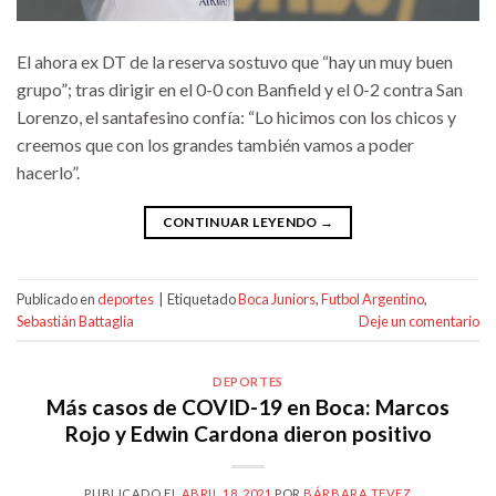
El ahora ex DT de la reserva sostuvo que “hay un muy buen
grupo”; tras dirigir en el 0-0 con Banfield y el 0-2 contra San
Lorenzo, el santafesino confía: “Lo hicimos con los chicos y
creemos que con los grandes también vamos a poder
hacerlo”.
CONTINUAR LEYENDO
→
Publicado en
deportes
|
Etiquetado
Boca Juniors
,
Futbol Argentino
,
Sebastián Battaglia
Deje un comentario
DEPORTES
Más casos de COVID-19 en Boca: Marcos
Rojo y Edwin Cardona dieron positivo
PUBLICADO EL
ABRIL 18, 2021
POR
BÁRBARA TEVEZ