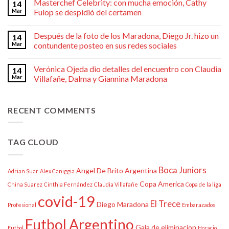
Masterchef Celebrity: con mucha emoción, Cathy
14
Mar
Fulop se despidió del certamen
Después de la foto de los Maradona, Diego Jr. hizo un
14
Mar
contundente posteo en sus redes sociales
Verónica Ojeda dio detalles del encuentro con Claudia
14
Mar
Villafañe, Dalma y Giannina Maradona
RECENT COMMENTS
TAG CLOUD
Boca Juniors
Angel De Brito
Argentina
Adrian Suar
Alex Caniggia
Copa America
China Suarez
Cinthia Fernández
Claudia Villafañe
Copa de la liga
covid-19
El Trece
Diego Maradona
Profesional
Embarazados
Futbol Argentino
Gala de eliminacion
Futbol
Horacio