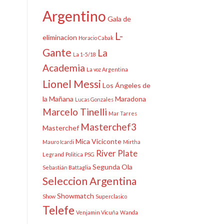
Argentino
Gala de
L-
eliminacion
Horacio Cabak
Gante
La
La 1-5/18
Academia
La voz Argentina
Lionel Messi
Los Ángeles de
la Mañana
Maradona
Lucas Gonzales
Marcelo Tinelli
Mar Tarres
Masterchef3
Masterchef
Mica Viciconte
Mauro Icardi
Mirtha
River Plate
Legrand
Politica
PSG
Segunda Ola
Sebastián Battaglia
Seleccion Argentina
Showmatch
Show
Superclasico
Telefe
Venjamin Vicuña
Wanda