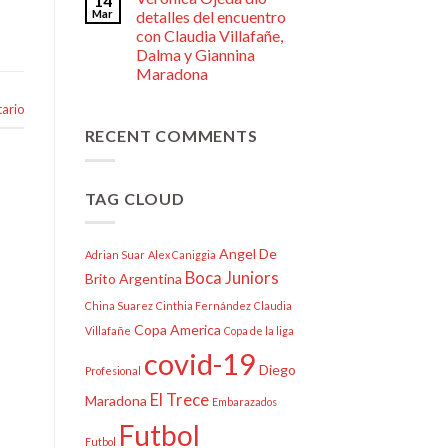
14
Mar
detalles del encuentro
con Claudia Villafañe,
Dalma y Giannina
Maradona
ario
RECENT COMMENTS
TAG CLOUD
Angel De
Adrian Suar
Alex Caniggia
Boca Juniors
Brito
Argentina
China Suarez
Cinthia Fernández
Claudia
Copa America
Villafañe
Copa de la liga
covid-19
Diego
Profesional
El Trece
Maradona
Embarazados
Futbol
Futbol