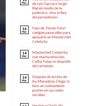
Mar
de Leo García a Jorge
Rial en medio de la
polémica: «Sos el Rey
del periodismo»
Fans de Tomás Fonzi
16
Mar
cuelgan pasacalles para
apoyarlo en Masterchef
Celebrity
Masterchef Celebrity:
14
Mar
con mucha emoción,
Cathy Fulop se despidió
del certamen
Después de la foto de
14
Mar
los Maradona, Diego Jr.
hizo un contundente
posteo en sus redes
sociales
Verónica Ojeda dio