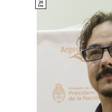
20
Ene