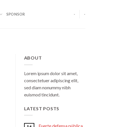
SPONSOR
-
-
ABOUT
Lorem ipsum dolor sit amet,
consectetuer adipiscing elit,
sed diam nonummy nibh
euismod tincidunt.
LATEST POSTS
Fuerte defensa pública
16