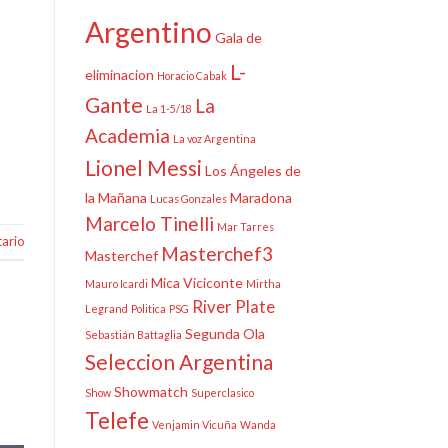
Argentino
Gala de
L-
eliminacion
Horacio Cabak
Gante
La
La 1-5/18
Academia
La voz Argentina
Lionel Messi
Los Ángeles de
la Mañana
Maradona
Lucas Gonzales
Marcelo Tinelli
Mar Tarres
ario
Masterchef3
Masterchef
Mica Viciconte
Mauro Icardi
Mirtha
River Plate
Legrand
Politica
PSG
Segunda Ola
Sebastián Battaglia
Seleccion Argentina
Showmatch
Show
Superclasico
Telefe
Venjamin Vicuña
Wanda