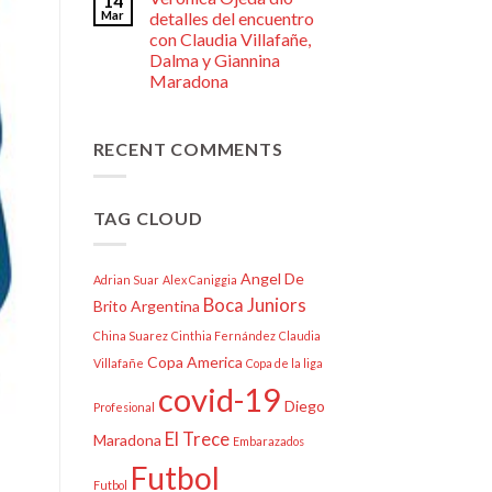
14
Mar
detalles del encuentro
con Claudia Villafañe,
Dalma y Giannina
Maradona
RECENT COMMENTS
TAG CLOUD
Angel De
Adrian Suar
Alex Caniggia
Boca Juniors
Brito
Argentina
China Suarez
Cinthia Fernández
Claudia
Copa America
Villafañe
Copa de la liga
covid-19
Diego
Profesional
El Trece
Maradona
Embarazados
Futbol
Futbol