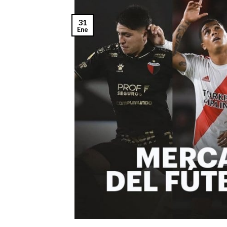
31
Ene