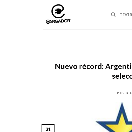
Skip
to
TEAT
content
Nuevo récord: Argentin
selecc
PUBLICA
31