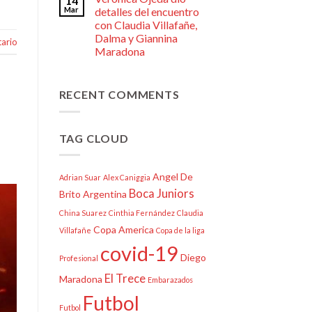
14
Mar
detalles del encuentro
con Claudia Villafañe,
Dalma y Giannina
ario
Maradona
RECENT COMMENTS
TAG CLOUD
Angel De
Adrian Suar
Alex Caniggia
Boca Juniors
Brito
Argentina
China Suarez
Cinthia Fernández
Claudia
Copa America
Villafañe
Copa de la liga
covid-19
Diego
Profesional
El Trece
Maradona
Embarazados
Futbol
Futbol