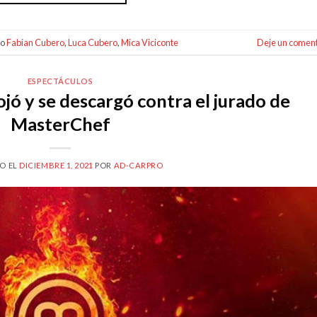
do
Fabian Cubero
,
Luca Cubero
,
Mica Viciconte
Deje un coment
ESPECTÁCULOS
jó y se descargó contra el jurado de
MasterChef
O EL
DICIEMBRE 1, 2021
POR
AD-CARPRO