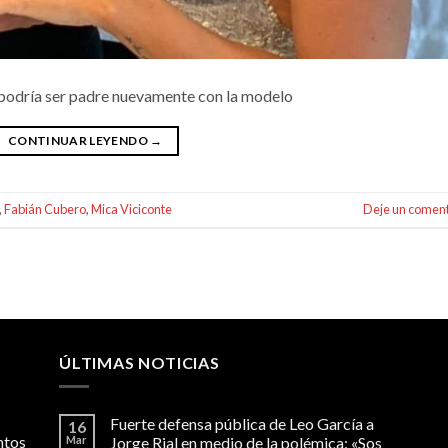
e podría ser padre nuevamente con la modelo
CONTINUAR LEYENDO
→
,
Fabián Cubero
,
Mica Viciconte
Deje un coment
ÚLTIMAS NOTICIAS
Fuerte defensa pública de Leo García a
16
ntos
Mar
Jorge Rial en medio de la polémica: «Sos