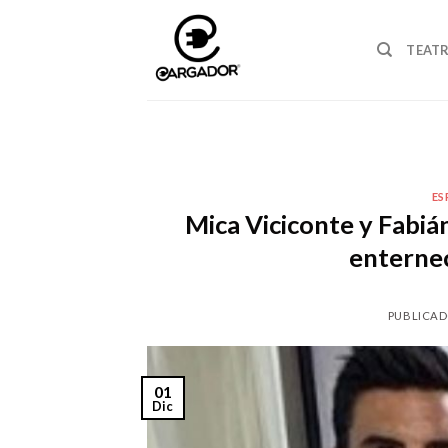
Skip
to
TEAT
content
ES
Mica Viciconte y Fabiá
enternec
PUBLICAD
01
Dic