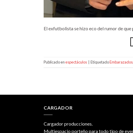
El exfutbolista se hizo eco del rumor de qu
Publicado en
espectáculos
|
Etiquetado
Embarazados
CARGADOR
Cargador producciones.
Multiespacio porteño para todo tipo de eve