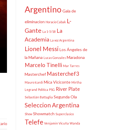
Argentino
Gala de
L-
eliminacion
Horacio Cabak
Gante
La
La 1-5/18
Academia
La voz Argentina
Lionel Messi
Los Ángeles de
la Mañana
Maradona
Lucas Gonzales
Marcelo Tinelli
Mar Tarres
Masterchef3
Masterchef
Mica Viciconte
Mauro Icardi
Mirtha
River Plate
Legrand
Politica
PSG
Segunda Ola
Sebastián Battaglia
Seleccion Argentina
Showmatch
Show
Superclasico
Telefe
ario
Venjamin Vicuña
Wanda