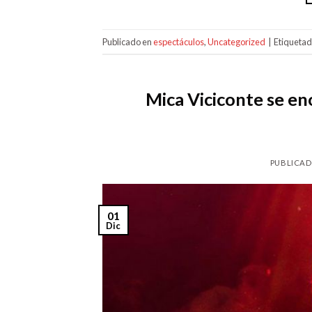
Publicado en
espectáculos
,
Uncategorized
|
Etiqueta
Mica Viciconte se eno
PUBLICAD
01
Dic