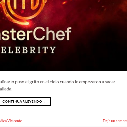
y culinario puso el grito en el cielo cuando le empezaron a sacar
allada.
CONTINUAR LEYENDO
→
Mica Viciconte
Deje un coment