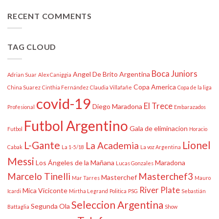
RECENT COMMENTS
TAG CLOUD
Boca Juniors
Angel De Brito
Argentina
Adrian Suar
Alex Caniggia
Copa America
China Suarez
Cinthia Fernández
Claudia Villafañe
Copa de la liga
covid-19
El Trece
Diego Maradona
Profesional
Embarazados
Futbol Argentino
Gala de eliminacion
Futbol
Horacio
L-Gante
Lionel
La Academia
Cabak
La 1-5/18
La voz Argentina
Messi
Los Ángeles de la Mañana
Maradona
Lucas Gonzales
Marcelo Tinelli
Masterchef3
Masterchef
Mar Tarres
Mauro
River Plate
Mica Viciconte
Icardi
Mirtha Legrand
Politica
PSG
Sebastián
Seleccion Argentina
Segunda Ola
Battaglia
Show