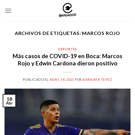
Skip
to
content
ARCHIVOS DE ETIQUETAS:
MARCOS ROJO
DEPORTES
Más casos de COVID-19 en Boca: Marcos
Rojo y Edwin Cardona dieron positivo
PUBLICADO EL
ABRIL 18, 2021
POR
BÁRBARA TEVEZ
18
Abr