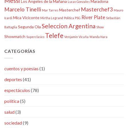
Messi
Los Ángeles de la Mañana
Maradona
Lucas Gonzales
Marcelo Tinelli
Masterchef3
Masterchef
Mar Tarres
Mauro
River Plate
Mica Viciconte
Icardi
Mirtha Legrand
Politica
PSG
Sebastián
Seleccion Argentina
Segunda Ola
Battaglia
Show
Telefe
Showmatch
Superclasico
Venjamin Vicuña
Wanda Nara
CATEGORÍAS
cuentos y poesías
(1)
deportes
(41)
espectáculos
(78)
política
(5)
salud
(3)
sociedad
(9)