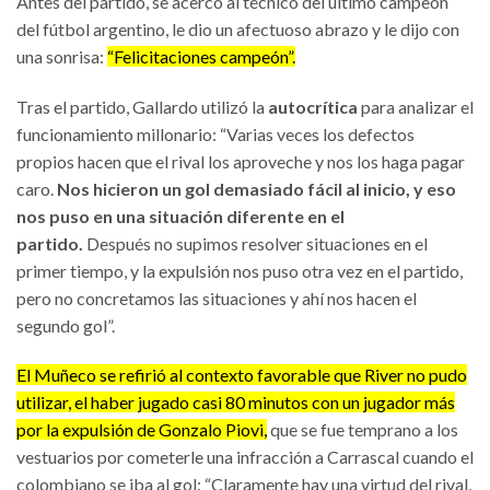
Antes del partido, se acercó al técnico del último campeón
del fútbol argentino, le dio un afectuoso abrazo y le dijo con
una sonrisa:
“Felicitaciones campeón”.
Tras el partido, Gallardo utilizó la
autocrítica
para analizar el
funcionamiento millonario: “Varias veces los defectos
propios hacen que el rival los aproveche y nos los haga pagar
caro.
Nos hicieron un gol demasiado fácil al inicio, y eso
nos puso en una situación diferente en el
partido.
Después no supimos resolver situaciones en el
primer tiempo, y la expulsión nos puso otra vez en el partido,
pero no concretamos las situaciones y ahí nos hacen el
segundo gol”.
El Muñeco se refirió al contexto favorable que River no pudo
utilizar, el haber jugado casi 80 minutos con un jugador más
por la expulsión de Gonzalo Piovi,
que se fue temprano a los
vestuarios por cometerle una infracción a Carrascal cuando el
colombiano se iba al gol: “Claramente hay una virtud del rival,