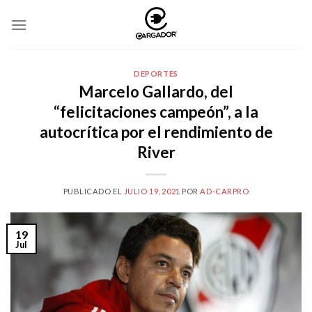
Skip
to
content
DEPORTES
Marcelo Gallardo, del
“felicitaciones campeón”, a la
autocrítica por el rendimiento de
River
PUBLICADO EL
JULIO 19, 2021
POR
AD-CARPRO
19
Jul