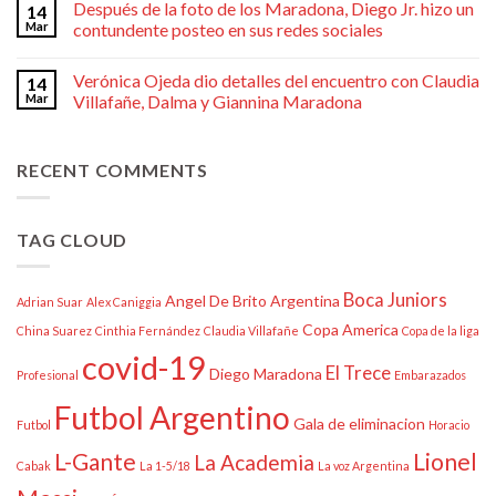
Después de la foto de los Maradona, Diego Jr. hizo un
14
Mar
contundente posteo en sus redes sociales
Verónica Ojeda dio detalles del encuentro con Claudia
14
Mar
Villafañe, Dalma y Giannina Maradona
RECENT COMMENTS
TAG CLOUD
Boca Juniors
Angel De Brito
Argentina
Adrian Suar
Alex Caniggia
Copa America
China Suarez
Cinthia Fernández
Claudia Villafañe
Copa de la liga
covid-19
El Trece
Diego Maradona
Profesional
Embarazados
Futbol Argentino
Gala de eliminacion
Futbol
Horacio
L-Gante
Lionel
La Academia
Cabak
La 1-5/18
La voz Argentina