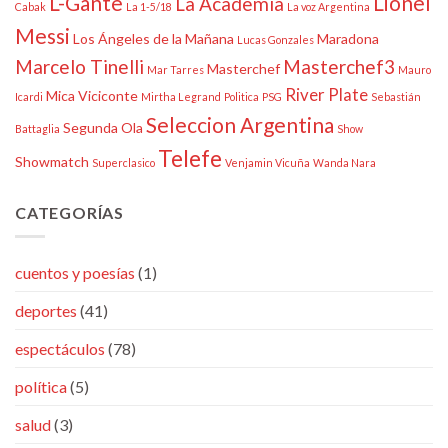
L-Gante
Lionel
La Academia
Cabak
La 1-5/18
La voz Argentina
Messi
Los Ángeles de la Mañana
Maradona
Lucas Gonzales
Marcelo Tinelli
Masterchef3
Masterchef
Mar Tarres
Mauro
River Plate
Mica Viciconte
Icardi
Mirtha Legrand
Politica
PSG
Sebastián
Seleccion Argentina
Segunda Ola
Battaglia
Show
Telefe
Showmatch
Superclasico
Venjamin Vicuña
Wanda Nara
CATEGORÍAS
cuentos y poesías
(1)
deportes
(41)
espectáculos
(78)
política
(5)
salud
(3)