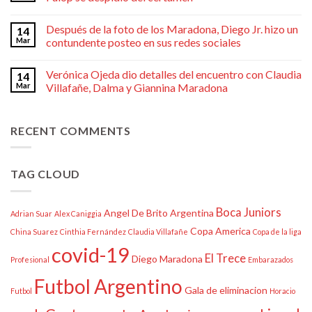
Después de la foto de los Maradona, Diego Jr. hizo un
14
Mar
contundente posteo en sus redes sociales
Verónica Ojeda dio detalles del encuentro con Claudia
14
Mar
Villafañe, Dalma y Giannina Maradona
RECENT COMMENTS
TAG CLOUD
Boca Juniors
Angel De Brito
Argentina
Adrian Suar
Alex Caniggia
Copa America
China Suarez
Cinthia Fernández
Claudia Villafañe
Copa de la liga
covid-19
El Trece
Diego Maradona
Profesional
Embarazados
Futbol Argentino
Gala de eliminacion
Futbol
Horacio