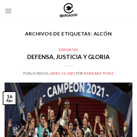
Skip
to
content
ARCHIVOS DE ETIQUETAS:
ALCÓN
DEPORTES
DEFENSA, JUSTICIA Y GLORIA
PUBLICADO EL
ABRIL 16, 2021
POR
BÁRBARA TEVEZ
16
Abr