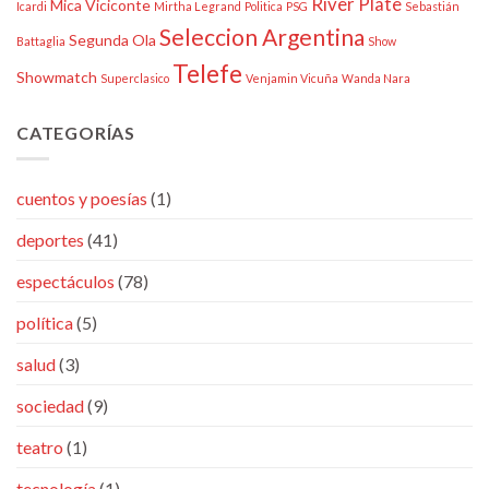
River Plate
Mica Viciconte
Icardi
Mirtha Legrand
Politica
PSG
Sebastián
Seleccion Argentina
Segunda Ola
Battaglia
Show
Telefe
Showmatch
Superclasico
Venjamin Vicuña
Wanda Nara
CATEGORÍAS
cuentos y poesías
(1)
deportes
(41)
espectáculos
(78)
política
(5)
salud
(3)
sociedad
(9)
teatro
(1)
tecnología
(1)