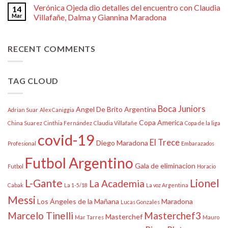
Verónica Ojeda dio detalles del encuentro con Claudia
14
Mar
Villafañe, Dalma y Giannina Maradona
RECENT COMMENTS
TAG CLOUD
Boca Juniors
Angel De Brito
Argentina
Adrian Suar
Alex Caniggia
Copa America
China Suarez
Cinthia Fernández
Claudia Villafañe
Copa de la liga
covid-19
El Trece
Diego Maradona
Profesional
Embarazados
Futbol Argentino
Gala de eliminacion
Futbol
Horacio
L-Gante
Lionel
La Academia
Cabak
La 1-5/18
La voz Argentina
Messi
Los Ángeles de la Mañana
Maradona
Lucas Gonzales
Marcelo Tinelli
Masterchef3
Masterchef
Mar Tarres
Mauro