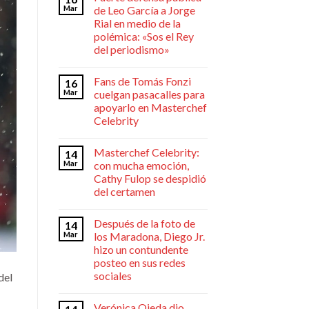
Mar
de Leo García a Jorge
Rial en medio de la
polémica: «Sos el Rey
del periodismo»
Fans de Tomás Fonzi
16
Mar
cuelgan pasacalles para
apoyarlo en Masterchef
Celebrity
Masterchef Celebrity:
14
Mar
con mucha emoción,
Cathy Fulop se despidió
del certamen
Después de la foto de
14
Mar
los Maradona, Diego Jr.
hizo un contundente
posteo en sus redes
sociales
del
Verónica Ojeda dio