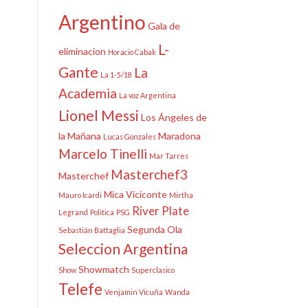
Argentino
Gala de
L-
eliminacion
Horacio Cabak
Gante
La
La 1-5/18
Academia
La voz Argentina
Lionel Messi
Los Ángeles de
la Mañana
Maradona
Lucas Gonzales
Marcelo Tinelli
Mar Tarres
Masterchef3
Masterchef
Mica Viciconte
Mauro Icardi
Mirtha
River Plate
Legrand
Politica
PSG
Segunda Ola
Sebastián Battaglia
Seleccion Argentina
Showmatch
Show
Superclasico
Telefe
Venjamin Vicuña
Wanda