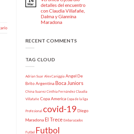
14
Mar
detalles del encuentro
con Claudia Villafañe,
Dalma y Giannina
Maradona
ario
RECENT COMMENTS
TAG CLOUD
Angel De
Adrian Suar
Alex Caniggia
Boca Juniors
Brito
Argentina
China Suarez
Cinthia Fernández
Claudia
Copa America
Villafañe
Copa de la liga
covid-19
Diego
Profesional
El Trece
Maradona
Embarazados
Futbol
Futbol