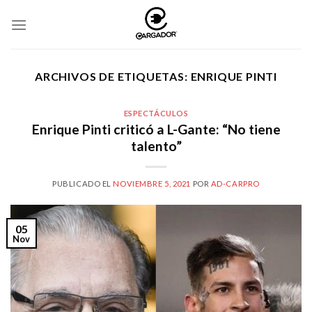
Skip
to
content
ARCHIVOS DE ETIQUETAS:
ENRIQUE PINTI
ESPECTÁCULOS
Enrique Pinti criticó a L-Gante: “No tiene
talento”
PUBLICADO EL
NOVIEMBRE 5, 2021
POR
AD-CARPRO
05
Nov