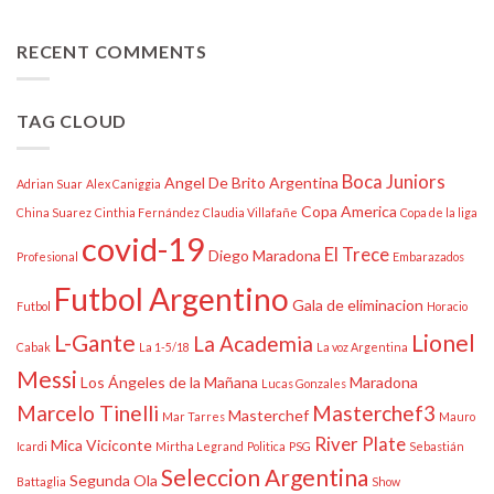
RECENT COMMENTS
TAG CLOUD
Boca Juniors
Angel De Brito
Argentina
Adrian Suar
Alex Caniggia
Copa America
China Suarez
Cinthia Fernández
Claudia Villafañe
Copa de la liga
covid-19
El Trece
Diego Maradona
Profesional
Embarazados
Futbol Argentino
Gala de eliminacion
Futbol
Horacio
L-Gante
Lionel
La Academia
Cabak
La 1-5/18
La voz Argentina
Messi
Los Ángeles de la Mañana
Maradona
Lucas Gonzales
Marcelo Tinelli
Masterchef3
Masterchef
Mar Tarres
Mauro
River Plate
Mica Viciconte
Icardi
Mirtha Legrand
Politica
PSG
Sebastián
Seleccion Argentina
Segunda Ola
Battaglia
Show