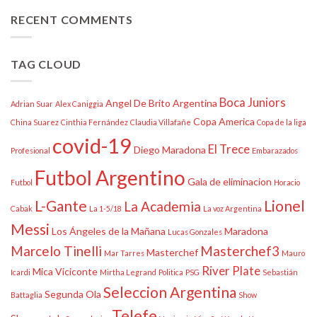
RECENT COMMENTS
TAG CLOUD
Boca Juniors
Angel De Brito
Argentina
Adrian Suar
Alex Caniggia
Copa America
China Suarez
Cinthia Fernández
Claudia Villafañe
Copa de la liga
covid-19
El Trece
Diego Maradona
Profesional
Embarazados
Futbol Argentino
Gala de eliminacion
Futbol
Horacio
L-Gante
Lionel
La Academia
Cabak
La 1-5/18
La voz Argentina
Messi
Los Ángeles de la Mañana
Maradona
Lucas Gonzales
Marcelo Tinelli
Masterchef3
Masterchef
Mar Tarres
Mauro
River Plate
Mica Viciconte
Icardi
Mirtha Legrand
Politica
PSG
Sebastián
Seleccion Argentina
Segunda Ola
Battaglia
Show
Telefe