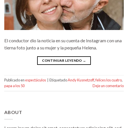
El conductor dio la noticia en su cuenta de Instagram con una
tierna foto junto a su mujer y la pequeña Helena.
CONTINUAR LEYENDO
→
Publicado en
espectáculos
|
Etiquetado
Andy Kusnetzoff
,
felices los cuatro
,
papa a los 50
Deje un comentario
ABOUT
Lorem ipsum dolor sit amet, consectetuer adipiscing elit, sed