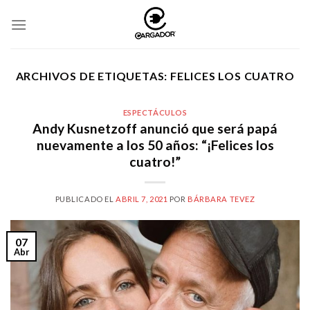
Skip
to
content
ARCHIVOS DE ETIQUETAS:
FELICES LOS CUATRO
ESPECTÁCULOS
Andy Kusnetzoff anunció que será papá
nuevamente a los 50 años: “¡Felices los
cuatro!”
PUBLICADO EL
ABRIL 7, 2021
POR
BÁRBARA TEVEZ
07
Abr