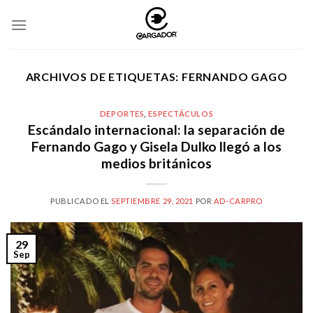
Skip
to
content
ARCHIVOS DE ETIQUETAS:
FERNANDO GAGO
DEPORTES
,
ESPECTÁCULOS
Escándalo internacional: la separación de
Fernando Gago y Gisela Dulko llegó a los
medios británicos
PUBLICADO EL
SEPTIEMBRE 29, 2021
POR
AD-CARPRO
29
Sep