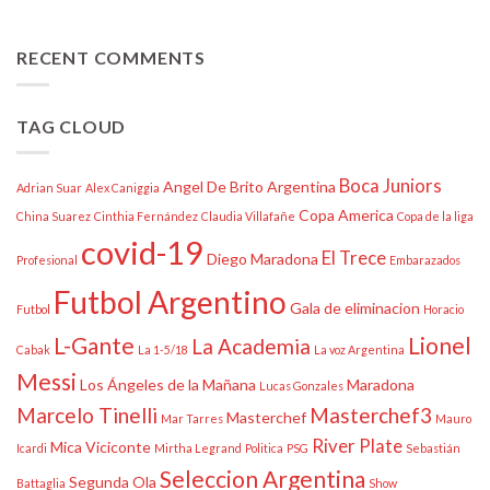
RECENT COMMENTS
TAG CLOUD
Boca Juniors
Angel De Brito
Argentina
Adrian Suar
Alex Caniggia
Copa America
China Suarez
Cinthia Fernández
Claudia Villafañe
Copa de la liga
covid-19
El Trece
Diego Maradona
Profesional
Embarazados
Futbol Argentino
Gala de eliminacion
Futbol
Horacio
L-Gante
Lionel
La Academia
Cabak
La 1-5/18
La voz Argentina
Messi
Los Ángeles de la Mañana
Maradona
Lucas Gonzales
Marcelo Tinelli
Masterchef3
Masterchef
Mar Tarres
Mauro
River Plate
Mica Viciconte
Icardi
Mirtha Legrand
Politica
PSG
Sebastián
Seleccion Argentina
Segunda Ola
Battaglia
Show