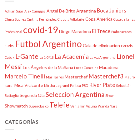
Boca Juniors
Angel De Brito
Argentina
Adrian Suar
Alex Caniggia
Copa America
China Suarez
Cinthia Fernández
Claudia Villafañe
Copa de la liga
covid-19
El Trece
Diego Maradona
Profesional
Embarazados
Futbol Argentino
Gala de eliminacion
Futbol
Horacio
L-Gante
Lionel
La Academia
Cabak
La 1-5/18
La voz Argentina
Messi
Los Ángeles de la Mañana
Maradona
Lucas Gonzales
Marcelo Tinelli
Masterchef3
Masterchef
Mar Tarres
Mauro
River Plate
Mica Viciconte
Icardi
Mirtha Legrand
Politica
PSG
Sebastián
Seleccion Argentina
Segunda Ola
Battaglia
Show
Telefe
Showmatch
Superclasico
Venjamin Vicuña
Wanda Nara
CATEGORÍAS