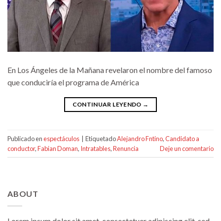
En Los Ángeles de la Mañana revelaron el nombre del famoso
que conduciría el programa de América
CONTINUAR LEYENDO
→
Publicado en
espectáculos
|
Etiquetado
Alejandro Fntino
,
Candidato a
conductor
,
Fabian Doman
,
Intratables
,
Renuncia
Deje un comentario
ABOUT
Lorem ipsum dolor sit amet, consectetuer adipiscing elit, sed