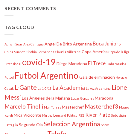
RECENT COMMENTS
TAG CLOUD
Boca Juniors
Angel De Brito
Argentina
Adrian Suar
Alex Caniggia
Copa America
China Suarez
Cinthia Fernández
Claudia Villafañe
Copa de la liga
covid-19
El Trece
Diego Maradona
Profesional
Embarazados
Futbol Argentino
Gala de eliminacion
Futbol
Horacio
L-Gante
Lionel
La Academia
Cabak
La 1-5/18
La voz Argentina
Messi
Los Ángeles de la Mañana
Maradona
Lucas Gonzales
Marcelo Tinelli
Masterchef3
Masterchef
Mar Tarres
Mauro
River Plate
Mica Viciconte
Icardi
Mirtha Legrand
Politica
PSG
Sebastián
Seleccion Argentina
Segunda Ola
Battaglia
Show
Telefe