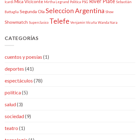
River Plate
Mica Viciconte
Icardi
Mirtha Legrand
Politica
PSG
Sebastián
Seleccion Argentina
Segunda Ola
Battaglia
Show
Telefe
Showmatch
Superclasico
Venjamin Vicuña
Wanda Nara
CATEGORÍAS
cuentos y poesías
(1)
deportes
(41)
espectáculos
(78)
política
(5)
salud
(3)
sociedad
(9)
teatro
(1)
tecnología
(1)