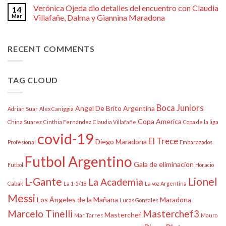
Verónica Ojeda dio detalles del encuentro con Claudia
14
Mar
Villafañe, Dalma y Giannina Maradona
RECENT COMMENTS
TAG CLOUD
Boca Juniors
Angel De Brito
Argentina
Adrian Suar
Alex Caniggia
Copa America
China Suarez
Cinthia Fernández
Claudia Villafañe
Copa de la liga
covid-19
El Trece
Diego Maradona
Profesional
Embarazados
Futbol Argentino
Gala de eliminacion
Futbol
Horacio
L-Gante
Lionel
La Academia
Cabak
La 1-5/18
La voz Argentina
Messi
Los Ángeles de la Mañana
Maradona
Lucas Gonzales
Marcelo Tinelli
Masterchef3
Masterchef
Mar Tarres
Mauro