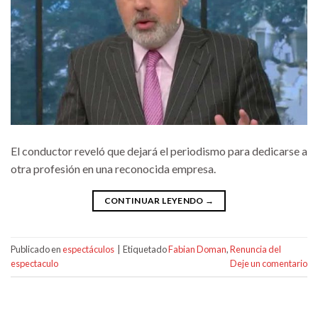
El conductor reveló que dejará el periodismo para dedicarse a
otra profesión en una reconocida empresa.
CONTINUAR LEYENDO
→
Publicado en
espectáculos
|
Etiquetado
Fabian Doman
,
Renuncia del
espectaculo
Deje un comentario