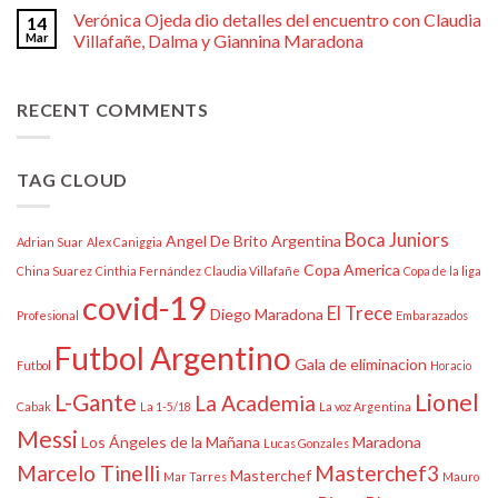
Verónica Ojeda dio detalles del encuentro con Claudia
14
Mar
Villafañe, Dalma y Giannina Maradona
RECENT COMMENTS
TAG CLOUD
Boca Juniors
Angel De Brito
Argentina
Adrian Suar
Alex Caniggia
Copa America
China Suarez
Cinthia Fernández
Claudia Villafañe
Copa de la liga
covid-19
El Trece
Diego Maradona
Profesional
Embarazados
Futbol Argentino
Gala de eliminacion
Futbol
Horacio
L-Gante
Lionel
La Academia
Cabak
La 1-5/18
La voz Argentina
Messi
Los Ángeles de la Mañana
Maradona
Lucas Gonzales
Marcelo Tinelli
Masterchef3
Masterchef
Mar Tarres
Mauro