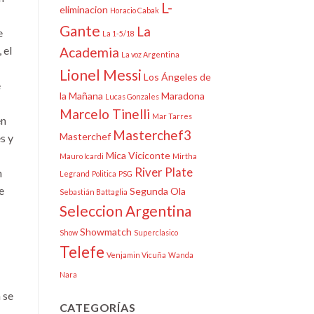
L-
eliminacion
Horacio Cabak
Gante
La
e
La 1-5/18
 el
Academia
La voz Argentina
Lionel Messi
Los Ángeles de
e
la Mañana
Maradona
Lucas Gonzales
Marcelo Tinelli
Mar Tarres
en
Masterchef3
Masterchef
s y
Mica Viciconte
Mauro Icardi
Mirtha
River Plate
n
Legrand
Politica
PSG
e
Segunda Ola
Sebastián Battaglia
Seleccion Argentina
Showmatch
Show
Superclasico
Telefe
Venjamin Vicuña
Wanda
Nara
 se
CATEGORÍAS