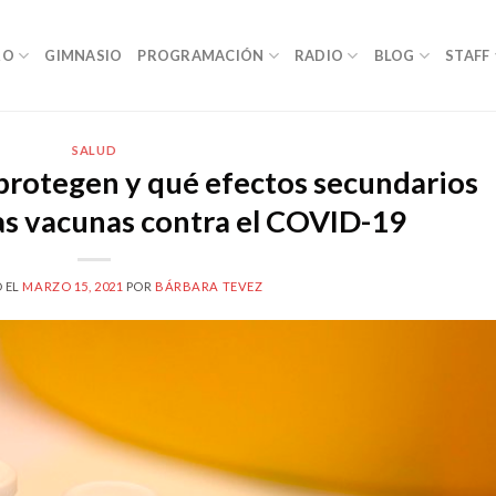
RO
GIMNASIO
PROGRAMACIÓN
RADIO
BLOG
STAFF
SALUD
protegen y qué efectos secundarios
as vacunas contra el COVID-19
 EL
MARZO 15, 2021
POR
BÁRBARA TEVEZ