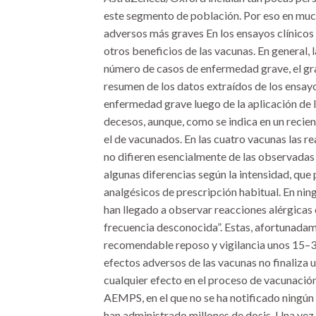
este segmento de población. Por eso en much
adversos más graves En los ensayos clínicos
otros beneficios de las vacunas. En general, 
número de casos de enfermedad grave, el gra
resumen de los datos extraídos de los ensayo
enfermedad grave luego de la aplicación de 
decesos, aunque, como se indica en un recie
el de vacunados. En las cuatro vacunas las r
no difieren esencialmente de las observadas 
algunas diferencias según la intensidad, que
analgésicos de prescripción habitual. En nin
han llegado a observar reacciones alérgicas
frecuencia desconocida”. Estas, afortunadame
recomendable reposo y vigilancia unos 15–30
efectos adversos de las vacunas no finaliza 
cualquier efecto en el proceso de vacunación
AEMPS, en el que no se ha notificado ningún
han administrado millones de dosis. Una vez