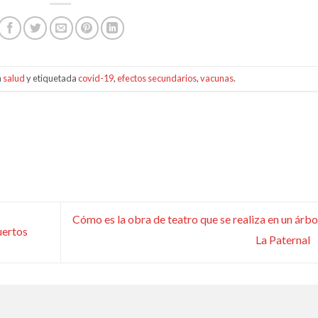
n
salud
y etiquetada
covid-19
,
efectos secundarios
,
vacunas
.
Cómo es la obra de teatro que se realiza en un árbo
uertos
La Paternal