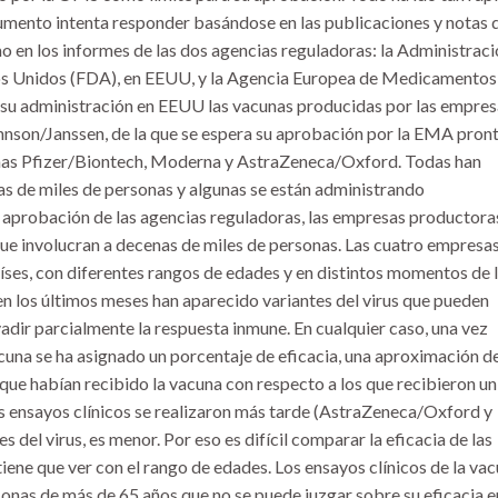
umento intenta responder basándose en las publicaciones y notas 
o en los informes de las dos agencias reguladoras: la Administrac
s Unidos (FDA), en EEUU, y la Agencia Europea de Medicamentos
su administración en EEUU las vacunas producidas por las empres
nson/Janssen, de la que se espera su aprobación por la EMA pront
unas Pfizer/Biontech, Moderna y AstraZeneca/Oxford. Todas han
s de miles de personas y algunas se están administrando
 aprobación de las agencias reguladoras, las empresas productora
que involucran a decenas de miles de personas. Las cuatro empresa
íses, con diferentes rangos de edades y en distintos momentos de 
n los últimos meses han aparecido variantes del virus que pueden
vadir parcialmente la respuesta inmune. En cualquier caso, una vez
acuna se ha asignado un porcentaje de eficacia, una aproximación d
que habían recibido la vacuna con respecto a los que recibieron un
os ensayos clínicos se realizaron más tarde (AstraZeneca/Oxford y
 del virus, es menor. Por eso es difícil comparar la eficacia de las
iene que ver con el rango de edades. Los ensayos clínicos de la va
nas de más de 65 años que no se puede juzgar sobre su eficacia e