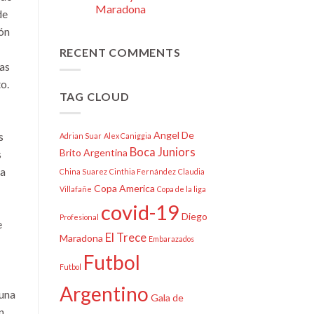
Maradona
de
ión
RECENT COMMENTS
as
o.
TAG CLOUD
Angel De
s
Adrian Suar
Alex Caniggia
Boca Juniors
Brito
Argentina
s
la
China Suarez
Cinthia Fernández
Claudia
Copa America
Villafañe
Copa de la liga
covid-19
Diego
Profesional
e
El Trece
Maradona
Embarazados
Futbol
Futbol
Argentino
cuna
Gala de
n