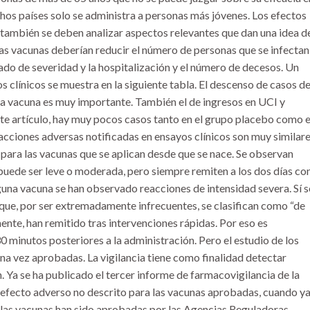
os países solo se administra a personas más jóvenes. Los efectos
 también se deben analizar aspectos relevantes que dan una idea d
las vacunas deberían reducir el número de personas que se infectan,
do de severidad y la hospitalización y el número de decesos. Un
s clínicos se muestra en la siguiente tabla. El descenso de casos d
la vacuna es muy importante. También el de ingresos en UCI y
nte artículo, hay muy pocos casos tanto en el grupo placebo como 
eacciones adversas notificadas en ensayos clínicos son muy similare
para las vacunas que se aplican desde que se nace. Se observan
 puede ser leve o moderada, pero siempre remiten a los dos días co
guna vacuna se han observado reacciones de intensidad severa. Sí s
 que, por ser extremadamente infrecuentes, se clasifican como “de
nte, han remitido tras intervenciones rápidas. Por eso es
 minutos posteriores a la administración. Pero el estudio de los
una vez aprobadas. La vigilancia tiene como finalidad detectar
. Ya se ha publicado el tercer informe de farmacovigilancia de la
 efecto adverso no descrito para las vacunas aprobadas, cuando ya
 las vacunas han sido aprobadas por las Agencias Reguladoras,