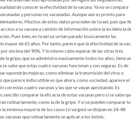
finalidad de conocer la efectividad de la vacuna. Ya no se compara
 vacunadas y personas no vacunadas. Aunque aún es pronto para
alentadores. Muchos de estos datos proceden de Israel, país que l
 acceso a su vacuna a cambio de información sobre la incidencia de
ón. Pues bien, en Israel ya se han parado bruscamente las
ón mayor de 65 años. Por tanto, parece que la efectividad de la va
r por encima del 90%. Y lo mismo cabe esperar de las otras tres
e la gripe, que se administra masivamente todos los años, tiene u
Ya se sabe que estas cuatro vacunas funcionan y son seguras. Es de
ue supondrán mejoras, como eliminar la transmisión del virus o
o que parece indiscutible es que ahora, como sociedad, aparece el
ión con estas cuatro vacunas y las que se vayan aprobando. Es
s sencillo comparar la eficacia de estas vacunas pero sí se sabe qu
ran rutinariamente, como la de la gripe. Y sí se pueden comparar lo
n la inmensa mayoría de los casos (si surgen) se disipan en 24-48
las vacunas que rutinariamente se aplican a los bebés.