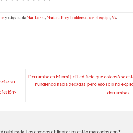
los
y etiquetada
Mar Tarres
,
Mariana Brey
,
Problemas con el equipo
,
Vs
.
Derrumbe en Miami | «El edificio que colapsó se es
nciar su
hundiendo hacía décadas, pero eso solo no explic
rofesión»
derrumbe»
rá publicada.
Los campos obligatorios están marcados con
*