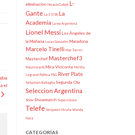
L-
eliminacion
Horacio Cabak
Gante
La
La 1-5/18
Academia
La voz Argentina
Lionel Messi
Los Ángeles de
la Mañana
Maradona
Lucas Gonzales
Marcelo Tinelli
Mar Tarres
Masterchef3
Masterchef
Mica Viciconte
Mauro Icardi
Mirtha
River Plate
Legrand
Politica
PSG
taba
Segunda Ola
Sebastián Battaglia
a el
Seleccion Argentina
Showmatch
Show
Superclasico
Telefe
Venjamin Vicuña
Wanda
Nara
CATEGORÍAS