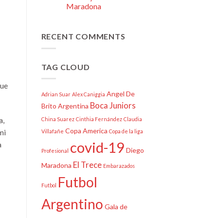
Maradona
RECENT COMMENTS
TAG CLOUD
que
Angel De
Adrian Suar
Alex Caniggia
Boca Juniors
Brito
Argentina
a,
China Suarez
Cinthia Fernández
Claudia
Copa America
mi
Villafañe
Copa de la liga
covid-19
a
Diego
Profesional
El Trece
Maradona
Embarazados
Futbol
Futbol
Argentino
Gala de