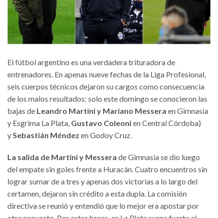
El fútbol argentino es una verdadera trituradora de
entrenadores. En apenas nueve fechas de la Liga Profesional,
seis cuerpos técnicos dejaron su cargos como consecuencia
de los malos resultados: solo este domingo se conocieron las
bajas de
Leandro Martini y Mariano Messera
en Gimnasia
y Esgrima La Plata,
Gustavo Coleoni
en Central Córdoba)
y
Sebastián Méndez
en Godoy Cruz.
La salida de Martini y Messera
de Gimnasia se dio luego
del empate sin goles frente a Huracán. Cuatro encuentros sin
lograr sumar de a tres y apenas dos victorias a lo largo del
certamen, dejaron sin crédito a esta dupla. La comisión
directiva se reunió y entendió que lo mejor era apostar por
otro proyecto. Por estas horas, en La Plata suena fuerte el