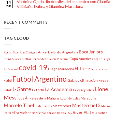
Verónica Ojeda dio detalles del encuentro con Claudia
14
Mar
Villafañe, Dalma y Giannina Maradona
RECENT COMMENTS
TAG CLOUD
Boca Juniors
Angel De Brito
Argentina
Adrian Suar
Alex Caniggia
Copa America
China Suarez
Cinthia Fernández
Claudia Villafañe
Copa de la liga
covid-19
El Trece
Diego Maradona
Profesional
Embarazados
Futbol Argentino
Gala de eliminacion
Futbol
Horacio
L-Gante
Lionel
La Academia
Cabak
La 1-5/18
La voz Argentina
Messi
Los Ángeles de la Mañana
Maradona
Lucas Gonzales
Marcelo Tinelli
Masterchef3
Masterchef
Mar Tarres
Mauro
River Plate
Mica Viciconte
Icardi
Mirtha Legrand
Politica
PSG
Sebastián