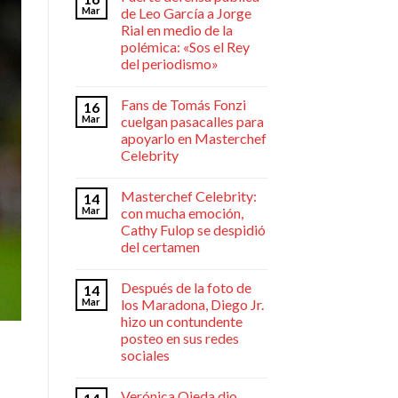
Mar
de Leo García a Jorge
Rial en medio de la
polémica: «Sos el Rey
del periodismo»
Fans de Tomás Fonzi
16
Mar
cuelgan pasacalles para
apoyarlo en Masterchef
Celebrity
Masterchef Celebrity:
14
Mar
con mucha emoción,
Cathy Fulop se despidió
del certamen
Después de la foto de
14
Mar
los Maradona, Diego Jr.
hizo un contundente
posteo en sus redes
sociales
Verónica Ojeda dio