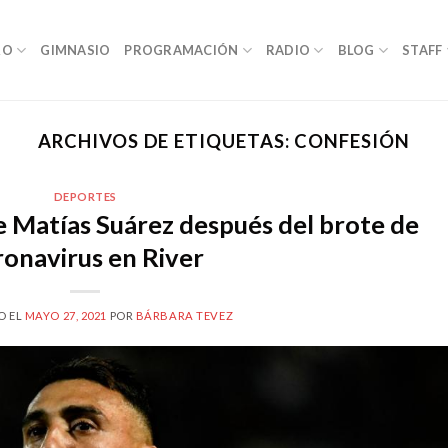
RO
GIMNASIO
PROGRAMACIÓN
RADIO
BLOG
STAFF
ARCHIVOS DE ETIQUETAS:
CONFESIÓN
DEPORTES
e Matías Suárez después del brote de
ronavirus en River
O EL
MAYO 27, 2021
POR
BÁRBARA TEVEZ