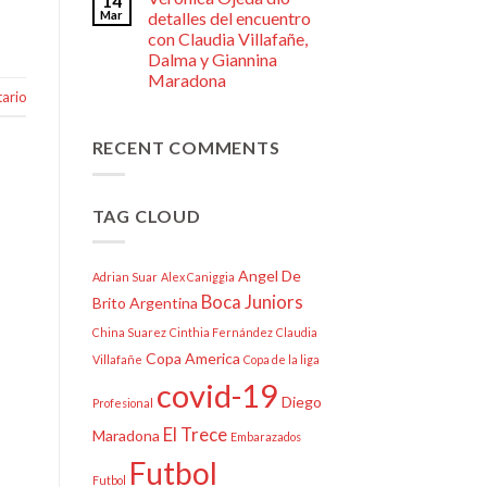
14
Mar
detalles del encuentro
con Claudia Villafañe,
Dalma y Giannina
Maradona
ario
RECENT COMMENTS
TAG CLOUD
Angel De
Adrian Suar
Alex Caniggia
Boca Juniors
Brito
Argentina
China Suarez
Cinthia Fernández
Claudia
Copa America
Villafañe
Copa de la liga
covid-19
Diego
Profesional
El Trece
Maradona
Embarazados
Futbol
Futbol