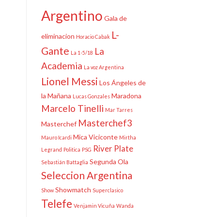
Argentino
Gala de
L-
eliminacion
Horacio Cabak
Gante
La
La 1-5/18
Academia
La voz Argentina
Lionel Messi
Los Ángeles de
la Mañana
Maradona
Lucas Gonzales
Marcelo Tinelli
Mar Tarres
Masterchef3
Masterchef
Mica Viciconte
Mauro Icardi
Mirtha
River Plate
Legrand
Politica
PSG
Segunda Ola
Sebastián Battaglia
Seleccion Argentina
Showmatch
Show
Superclasico
Telefe
Venjamin Vicuña
Wanda