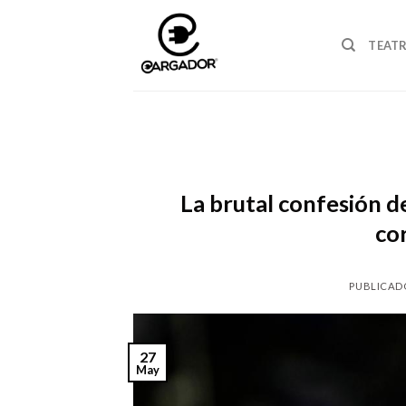
Skip
to
TEAT
content
La brutal confesión d
co
PUBLICAD
27
May