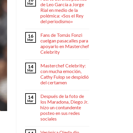
Mar
de Leo García a Jorge
Rial en medio de la
polémica: «Sos el Rey
del periodismo»
Fans de Tomás Fonzi
16
Mar
cuelgan pasacalles para
apoyarlo en Masterchef
Celebrity
Masterchef Celebrity:
14
Mar
con mucha emoción,
Cathy Fulop se despidió
del certamen
Después de la foto de
14
Mar
los Maradona, Diego Jr.
hizo un contundente
posteo en sus redes
sociales
Verónica Ojeda dio