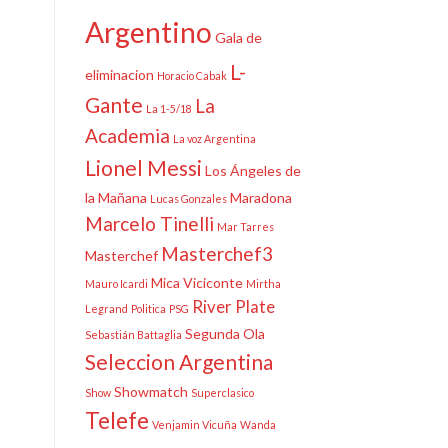
Argentino
Gala de
L-
eliminacion
Horacio Cabak
Gante
La
La 1-5/18
Academia
La voz Argentina
Lionel Messi
Los Ángeles de
la Mañana
Maradona
Lucas Gonzales
Marcelo Tinelli
Mar Tarres
Masterchef3
Masterchef
Mica Viciconte
Mauro Icardi
Mirtha
River Plate
Legrand
Politica
PSG
Segunda Ola
Sebastián Battaglia
Seleccion Argentina
Showmatch
Show
Superclasico
Telefe
Venjamin Vicuña
Wanda