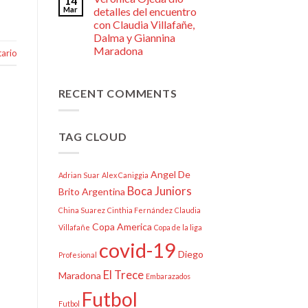
14
Mar
detalles del encuentro
con Claudia Villafañe,
Dalma y Giannina
Maradona
ario
RECENT COMMENTS
TAG CLOUD
Angel De
Adrian Suar
Alex Caniggia
Boca Juniors
Brito
Argentina
China Suarez
Cinthia Fernández
Claudia
Copa America
Villafañe
Copa de la liga
covid-19
Diego
Profesional
El Trece
Maradona
Embarazados
Futbol
Futbol