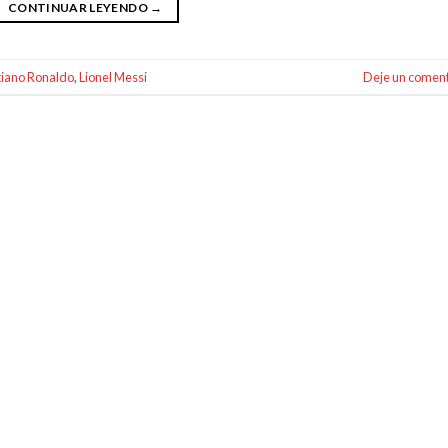
CONTINUAR LEYENDO
→
tiano Ronaldo
,
Lionel Messi
Deje un coment