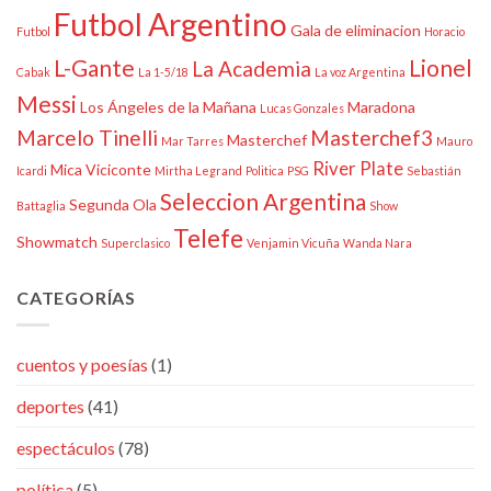
Futbol Argentino
Gala de eliminacion
Futbol
Horacio
L-Gante
Lionel
La Academia
Cabak
La 1-5/18
La voz Argentina
Messi
Los Ángeles de la Mañana
Maradona
Lucas Gonzales
Marcelo Tinelli
Masterchef3
Masterchef
Mar Tarres
Mauro
River Plate
Mica Viciconte
Icardi
Mirtha Legrand
Politica
PSG
Sebastián
Seleccion Argentina
Segunda Ola
Battaglia
Show
Telefe
Showmatch
Superclasico
Venjamin Vicuña
Wanda Nara
CATEGORÍAS
cuentos y poesías
(1)
deportes
(41)
espectáculos
(78)
política
(5)