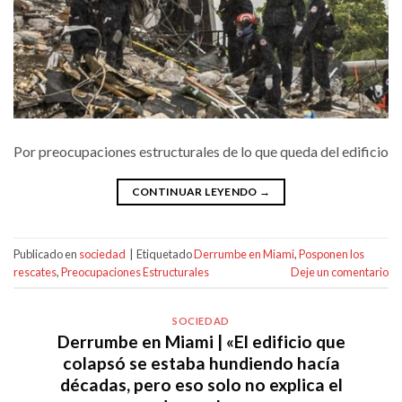
Por preocupaciones estructurales de lo que queda del edificio
CONTINUAR LEYENDO
→
Publicado en
sociedad
|
Etiquetado
Derrumbe en Miami
,
Posponen los
rescates
,
Preocupaciones Estructurales
Deje un comentario
SOCIEDAD
Derrumbe en Miami | «El edificio que
colapsó se estaba hundiendo hacía
décadas, pero eso solo no explica el