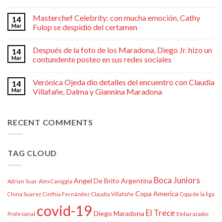
Masterchef Celebrity: con mucha emoción, Cathy
14
Mar
Fulop se despidió del certamen
Después de la foto de los Maradona, Diego Jr. hizo un
14
Mar
contundente posteo en sus redes sociales
Verónica Ojeda dio detalles del encuentro con Claudia
14
Mar
Villafañe, Dalma y Giannina Maradona
RECENT COMMENTS
TAG CLOUD
Boca Juniors
Angel De Brito
Argentina
Adrian Suar
Alex Caniggia
Copa America
China Suarez
Cinthia Fernández
Claudia Villafañe
Copa de la liga
covid-19
El Trece
Diego Maradona
Profesional
Embarazados