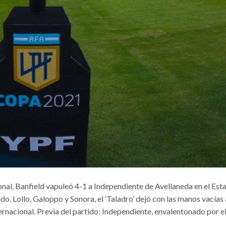
ional, Banfield vapuleó 4-1 a Independiente de Avellaneda en el Est
, Lollo, Galoppo y Sonora, el ‘Taladro’ dejó con las manos vacías 
ernacional. Previa del partido: Independiente, envalentonado por e