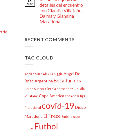
14
Mar
detalles del encuentro
con Claudia Villafañe,
Dalma y Giannina
Maradona
ario
RECENT COMMENTS
TAG CLOUD
Angel De
Adrian Suar
Alex Caniggia
Boca Juniors
Brito
Argentina
China Suarez
Cinthia Fernández
Claudia
Copa America
Villafañe
Copa de la liga
covid-19
Diego
Profesional
El Trece
Maradona
Embarazados
Futbol
Futbol