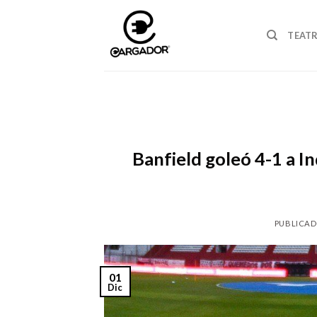
Skip
to
TEAT
content
Banfield goleó 4-1 a I
PUBLICAD
01
Dic