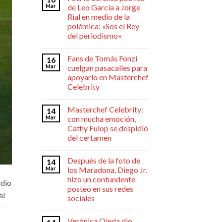
Mar
de Leo García a Jorge
Rial en medio de la
polémica: «Sos el Rey
del periodismo»
Fans de Tomás Fonzi
16
Mar
cuelgan pasacalles para
apoyarlo en Masterchef
Celebrity
Masterchef Celebrity:
14
Mar
con mucha emoción,
Cathy Fulop se despidió
del certamen
Después de la foto de
14
Mar
los Maradona, Diego Jr.
hizo un contundente
adio
posteo en sus redes
al
sociales
l
Verónica Ojeda dio