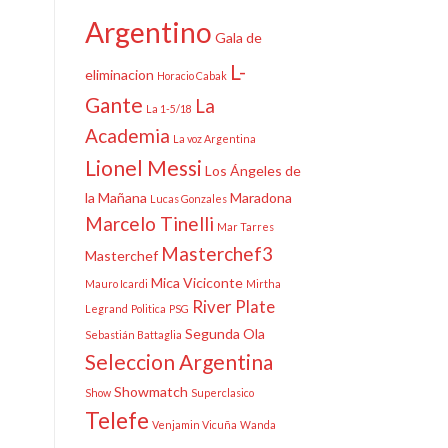
Argentino
Gala de
L-
eliminacion
Horacio Cabak
Gante
La
La 1-5/18
Academia
La voz Argentina
Lionel Messi
Los Ángeles de
la Mañana
Maradona
Lucas Gonzales
Marcelo Tinelli
Mar Tarres
Masterchef3
Masterchef
Mica Viciconte
Mauro Icardi
Mirtha
River Plate
Legrand
Politica
PSG
Segunda Ola
Sebastián Battaglia
Seleccion Argentina
Showmatch
Show
Superclasico
Telefe
Venjamin Vicuña
Wanda