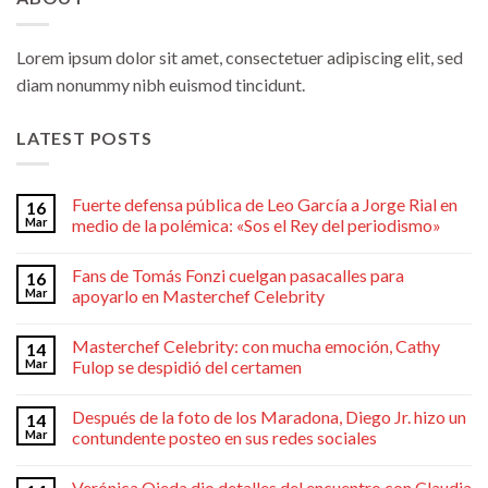
Lorem ipsum dolor sit amet, consectetuer adipiscing elit, sed
diam nonummy nibh euismod tincidunt.
LATEST POSTS
Fuerte defensa pública de Leo García a Jorge Rial en
16
Mar
medio de la polémica: «Sos el Rey del periodismo»
Fans de Tomás Fonzi cuelgan pasacalles para
16
Mar
apoyarlo en Masterchef Celebrity
Masterchef Celebrity: con mucha emoción, Cathy
14
Mar
Fulop se despidió del certamen
Después de la foto de los Maradona, Diego Jr. hizo un
14
Mar
contundente posteo en sus redes sociales
Verónica Ojeda dio detalles del encuentro con Claudia