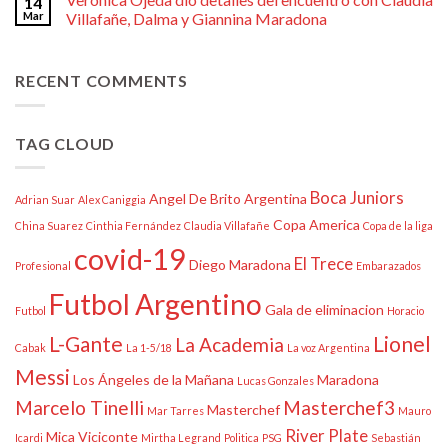
14
Mar
Villafañe, Dalma y Giannina Maradona
RECENT COMMENTS
TAG CLOUD
Boca Juniors
Angel De Brito
Argentina
Adrian Suar
Alex Caniggia
Copa America
China Suarez
Cinthia Fernández
Claudia Villafañe
Copa de la liga
covid-19
El Trece
Diego Maradona
Profesional
Embarazados
Futbol Argentino
Gala de eliminacion
Futbol
Horacio
L-Gante
Lionel
La Academia
Cabak
La 1-5/18
La voz Argentina
Messi
Los Ángeles de la Mañana
Maradona
Lucas Gonzales
Marcelo Tinelli
Masterchef3
Masterchef
Mar Tarres
Mauro
River Plate
Mica Viciconte
Icardi
Mirtha Legrand
Politica
PSG
Sebastián