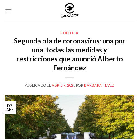
Skip
to
content
POLÍTICA
Segunda ola de coronavirus: una por
una, todas las medidas y
restricciones que anunció Alberto
Fernández
PUBLICADO EL
ABRIL 7, 2021
POR
BÁRBARA TEVEZ
07
Abr