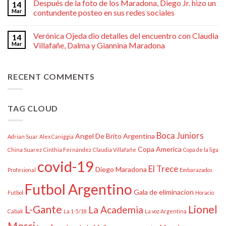
Después de la foto de los Maradona, Diego Jr. hizo un
14
Mar
contundente posteo en sus redes sociales
Verónica Ojeda dio detalles del encuentro con Claudia
14
Mar
Villafañe, Dalma y Giannina Maradona
RECENT COMMENTS
TAG CLOUD
Boca Juniors
Angel De Brito
Argentina
Adrian Suar
Alex Caniggia
Copa America
China Suarez
Cinthia Fernández
Claudia Villafañe
Copa de la liga
covid-19
El Trece
Diego Maradona
Profesional
Embarazados
Futbol Argentino
Gala de eliminacion
Futbol
Horacio
L-Gante
Lionel
La Academia
Cabak
La 1-5/18
La voz Argentina
Messi