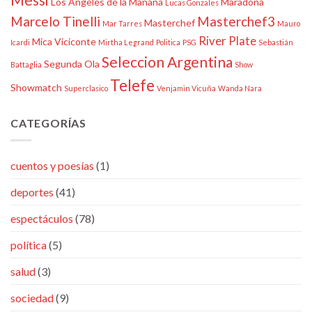
Los Ángeles de la Mañana
Maradona
Lucas Gonzales
Marcelo Tinelli
Masterchef3
Masterchef
Mar Tarres
Mauro
River Plate
Mica Viciconte
Icardi
Mirtha Legrand
Politica
PSG
Sebastián
Seleccion Argentina
Segunda Ola
Battaglia
Show
Telefe
Showmatch
Superclasico
Venjamin Vicuña
Wanda Nara
CATEGORÍAS
cuentos y poesías
(1)
deportes
(41)
espectáculos
(78)
política
(5)
salud
(3)
sociedad
(9)