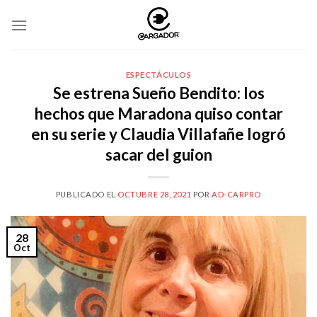
Skip
to
content
ESPECTÁCULOS
Se estrena Sueño Bendito: los
hechos que Maradona quiso contar
en su serie y Claudia Villafañe logró
sacar del guion
PUBLICADO EL
OCTUBRE 28, 2021
POR
AD-CARPRO
28
Oct